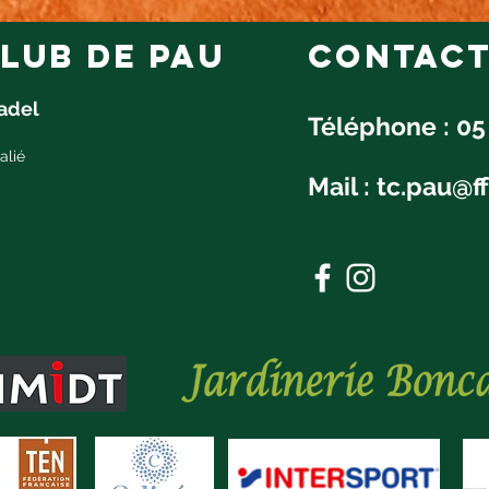
lub de pau
Contac
Padel
Téléphone : 05
alié
Mail :
tc.pau@ff