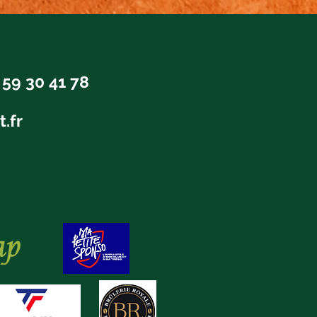
t
 59 30 41 78
t.fr