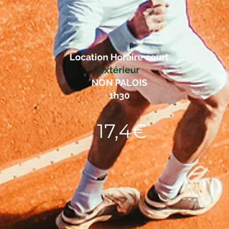
Location Horaire court
extérieur
NON PALOIS
1h30
17,4€