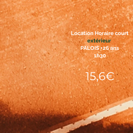
Location Horaire court
extérieur
PALOIS +26 ans
1h30
15,6€