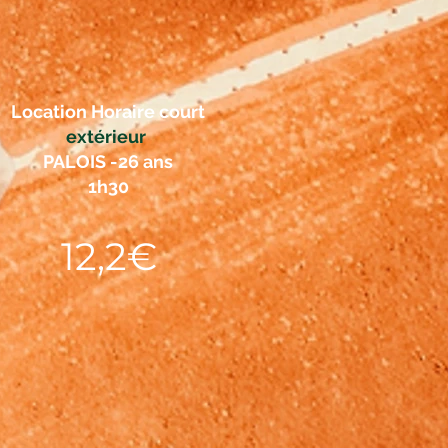
Location Horaire court
extérieur
PALOIS -26 ans
1h30
12,2€