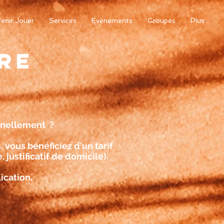
enir Jouer
Services
Evènements
Groupes
Plus
RE
onnellement ?
s
, vous bénéficiez d'un tarif
, justificatif de domicile).
ication.