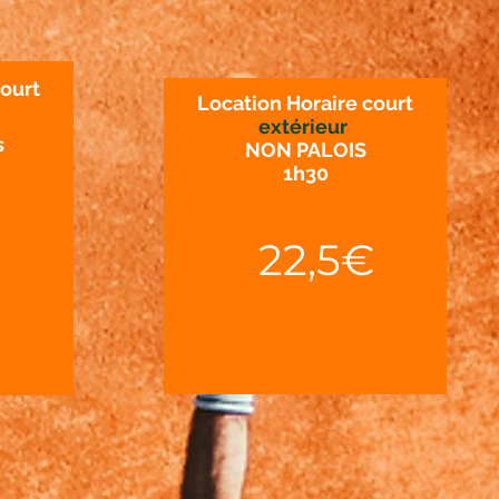
court
Location Horaire court
extérieur
s
NON PALOIS
1h30
22,5€