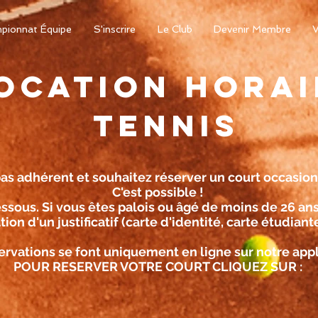
pionnat Équipe
S'inscrire
Le Club
Devenir Membre
V
OCATION HORAI
TENNIS
pas adhérent et souhaitez réserver un court occasi
C'est possible !
essous. Si vous êtes
palois
ou âgé de
moins de 26 an
on d'un justificatif (carte d'identité, carte étudiante
ervations se font uniquement en ligne sur notre appl
POUR RESERVER VOTRE COURT CLIQUEZ SUR :