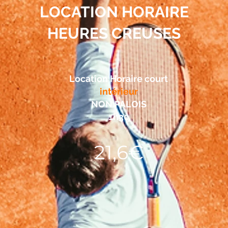
LOCATION HORAIRE
HEURES CREUSES
Location Horaire court
intérieur
NON PALOIS
1h30
21,6€