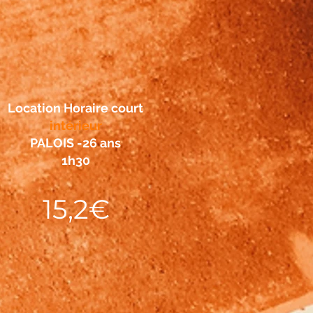
Location Horaire court
intérieur
PALOIS -26 ans
1h30
15,2€