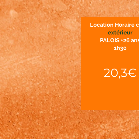
Location Horaire 
extérieur
PALOIS +26 an
1h30
20,3€