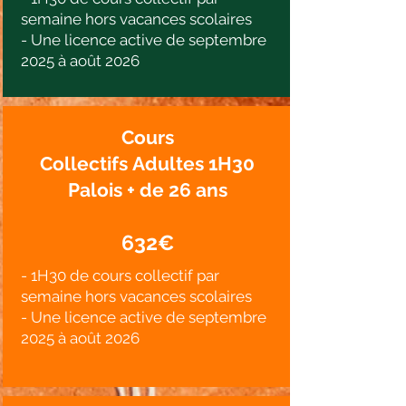
semaine hors vacances scolaires
- Une licence active de septembre
2025 à août 2026
Cours
Collectifs
Adultes
1H30
Palois +
de 26 ans
632€
- 1H30 de cours collectif par
semaine hors vacances scolaires
- Une licence active de septembre
2025 à août 2026