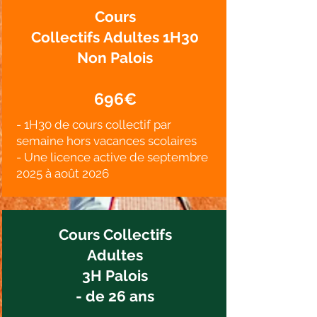
Cours
Collectifs
Adultes
1H30
Non Palois
696€
- 1H30 de cours collectif par
semaine hors vacances scolaires
- Une licence active de septembre
2025 à août 2026
Cours Collectifs
Adultes
3H Palois
- de 26 ans