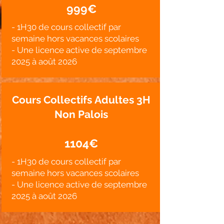
999€
- 1H30 de cours collectif par
semaine hors vacances scolaires
- Une licence active de septembre
2025 à août 2026
Cours Collectifs
Adultes 3
H
Non Palois
1104€
- 1H30 de cours collectif par
semaine hors vacances scolaires
- Une licence active de septembre
2025 à août 2026