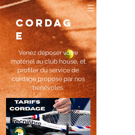
CORDAG
E
Venez déposer votre
matériel au club house, et
profiter du service de
cordage proposé par nos
bénévoles.