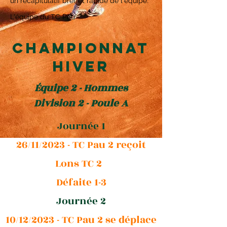
un récapitulatif bref et rapide de l'équipe.
L'équipe du TC Pau
Championnat
HIVER
Équipe 2 - Hommes
Division 2 - Poule A
Journée 1
26/11/2023 - TC Pau 2 reçoit
Lons TC 2
Défaite 1-3
Journée 2
10/12/2023 - TC Pau 2 se déplace