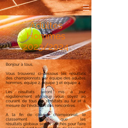
Adultes
Hommes
2023/2024
Bonjour à tous,
Vous trouverez ci-dessous les résultats
des championnats par équipe des adultes
hommes, équipe 2, équipe 3 et équipe 4.
Les résultats
seront
mis à jour
régulièrement afin que vous soyez au
courant de tous les
résultats
au fur et à
mesure de l'évolution des rencontres.
A la fin de chaque championnat, le
classement ainsi que les
résultats
globaux
seront
affichés pour faire