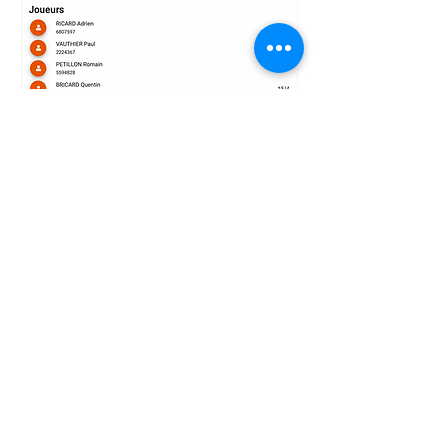
Le TENNIS CLUB DE pAU
VOUS SOUHAITE UNE
BONNE saison sportive