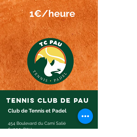
1€/heure
tennis club de pau
Club de Tennis et Padel
454 Boulevard du Cami Salié
64000, PAU