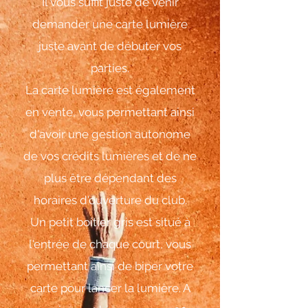
Il vous suffit juste de venir
demander une carte lumière
juste avant de débuter vos
parties.
La carte lumière est également
en vente, vous permettant ainsi
d'avoir une gestion autonome
de vos crédits lumières et de ne
plus être dépendant des
horaires d'ouverture du club.
Un petit boitier gris est situé à
l'entrée de chaque court, vous
permettant ainsi de biper votre
carte pour lancer la lumière. A