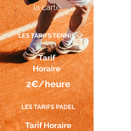
la carte
LES TARIFS TENNIS
Tarif
Horaire
2€/heure
LES TARIFS PADEL
Tarif Horaire