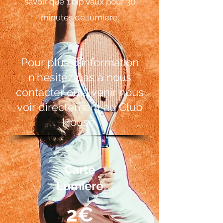
savoir que 1 bip vaux pour 30
minutes de lumière.
Pour plus d'information
n'hésitez pas à nous
contacter ou à venir nous
voir directement au Club
House.
Carte
Lumière
2€